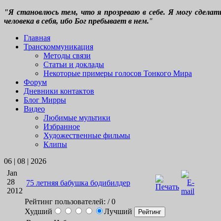
"Я становлюсь тем, что я прозреваю в себе. Я могу сдела
человека в себя, ибо Бог пребывает в нем.
"
Главная
Транскоммуникация
Методы связи
Статьи и доклады
Некоторые примеры голосов Тонкого Мира
Форум
Дневники контактов
Блог Мирры
Видео
Любимые мультики
Избранное
Художественные фильмы
Клипы
06 | 08 | 2026
Jan
28
75 летняя бабушка бодибилдер
2012
Рейтинг пользователей:
/ 0
Худший
Лучший