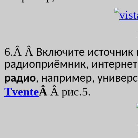
6.Â Â
Включите источник 
радиоприёмник, интернет
радио
, например, универ
Tvente
Â
Â рис.5.