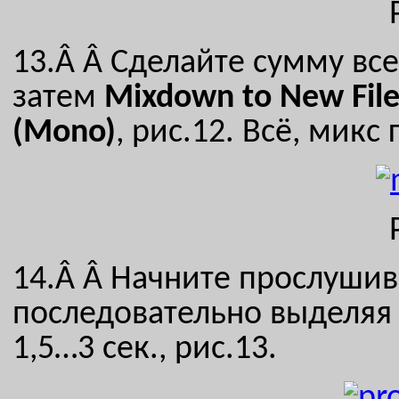
13.Â Â
Сделайте сумму все
затем
Mixdown
to
New
Fil
(
Mono
)
, рис.12. Всё, микс
14.Â Â
Начните прослушив
последовательно выделяя
1,5…3 сек., рис.13.