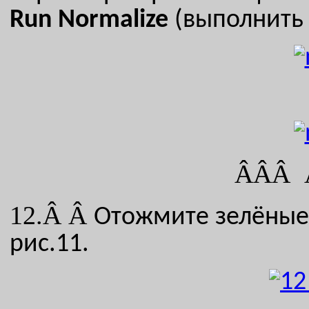
Run
Normalize
(выполнить 
ÂÂÂ Â
12.Â Â
Отожмите зелёны
рис.11.