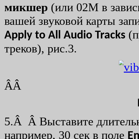
микшер
(или 02М в зависи
вашей звуковой карты зап
(п
Apply
to
All
Audio
Tracks
треков), рис.3.
ÂÂ
5.Â Â Выставите длительн
например, 30 сек в поле
E