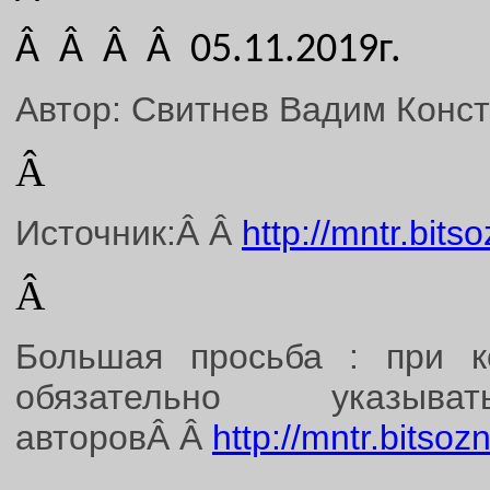
Â Â Â Â 05.11.2019г.
Автор: Свитнев Вадим Конс
Â
Источник:Â Â
http://mntr.bits
Â
Большая просьба : при к
обязательно указ
авторовÂ Â
http://mntr.bitsoz