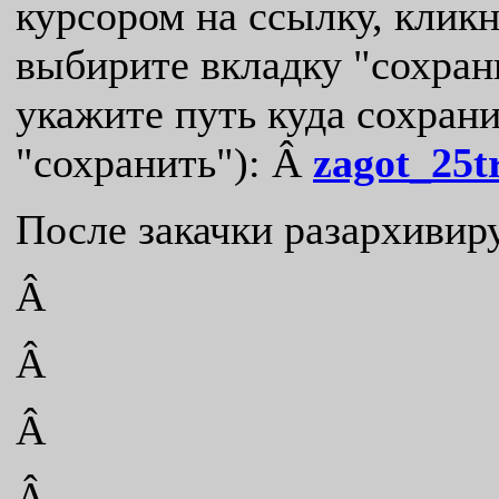
курсором на ссылку, клик
выбирите вкладку "сохрани
укажите путь куда сохран
"сохранить"): Â
zagot_25t
После закачки разархивир
Â
Â
Â
Â