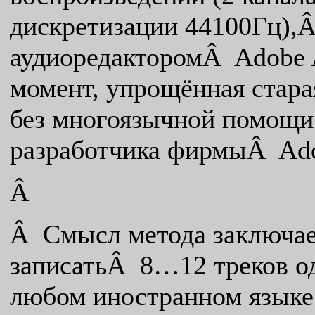
дискретизации 44100Гц),Â
аудиоредакторомÂ Adobe A
момент, упрощённая старая
без многоязычной помощи 
разработчика фирмыÂ Ad
Â
Â Смысл метода заключает
записатьÂ 8…12 треков о
любом иностранном языке