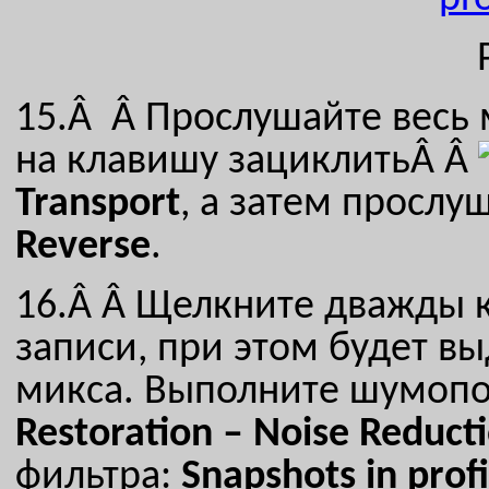
15.Â Â
Прослушайте весь
на клавишу зациклитьÂ Â
Transport
, а затем прослу
Reverse
.
16.Â Â
Щелкните дважды 
записи, при этом будет вы
микса. Выполните шумоп
Restoration
–
Noise
Reduct
фильтра:
Snapshots
in
profi