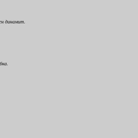
жен динамит.
бка.