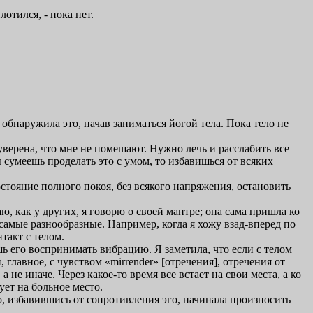
отился, - пока нет.
 обнаружила это, начав заниматься йогой тела. Пока тело не
 уверена, что мне не помешают. Нужно лечь и расслабить все
ы сумеешь проделать это с умом, то избавишься от всяких
остояние полного покоя, без всякого напряжения, остановить
, как у других, я говорю о своей мантре; она сама пришла ко
т самые разнообразные. Например, когда я хожу взад-вперед по
такт с телом.
ешь его воспринимать вибрацию. Я заметила, что если с телом
, главное, с чувством «mirrender» [отречения], отречения от
не иначе. Через какое-то время все встает на свои места, а ко
ет на больное место.
о, избавившись от сопротивления эго, начинала произносить