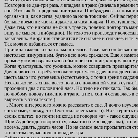
Повторив ее два-три раза, я впадала в транс (сначала времени
сон. Это как бы продолжение транса. Пробуждаясь, ты помниш
органами и, как всегда, удалило за ночь токсины. Сейчас пери
больше времени: час или даже два часа подряд. Проснувшись,
Даже тем, кто никогда не был в трансе, полезно повторять ма
виду не смысл, а вибрацию). На тело это производит колоссаль
засыпаешь. Вибрация становится все сильнее и сильнее, и ты 
Так можно избавиться от тамаса.
Причина тяжелого сна только в тамасе. Тяжелый сон бывает дв
настолько изнуренным, будто всю ночь сражался. Еще я заметил
промежутки возвращаться в обычное сознание, к нормальному 
Когда чувствуешь, что уходишь, можно совершить предварительн
Для первого сна требуется около трех часов; для последнего 
шесть мало что успеваешь (естественно, с точки зрения садха
Несколько лет я спала всего по два с половиной часа в сутки.
проходили два с половиной часа. Но тело не отдыхало. Так был
по любому поводу (именно в транс, а не в сон: я оставалась в
вырезать в этом тексте.)
... Много интересного можно рассказать о сне. Я долго изучал
способами, я вижу, что Теон знал очень много). Но я терпеть н
своих опытах, но почти никогда не говорил «я» - такое ощущен
Шри Ауробиндо говорил (а я, сама того не зная, делала), что 
восемь, девять, десять часов. Но на самом деле просыпаться 
что в этом случае ночь пропадает зря.