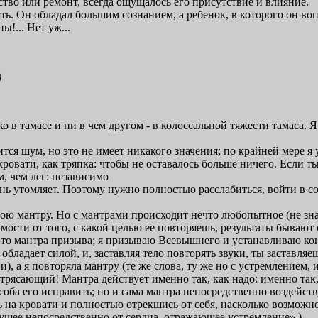
ство или ремонт, всегда ощущалось его присутствие и влияние.
ь. Он обладал большим сознанием, а ребенок, в которого он вопл
!... Нет уж...
)
о в тамасе и ни в чем другом - в колоссальной тяжести тамаса. Я
ится шум, но это не имеет никакого значения; по крайней мере я
 кровати, как тряпка: чтобы не оставалось больше ничего. Если т
, чем лег: независимо
ень утомляет. Поэтому нужно полностью расслабиться, войти в с
вою мантру. Но с мантрами происходит нечто любопытное (не знаю
исимости от того, с какой целью ее повторяешь, результаты бываю
 это мантра призыва; я призываю Всевышнего и устанавливаю кон
обладает силой, и, заставляя тело повторять звуки, ты заставля
), а я повторяла мантру (те же слова, ту же но с устремлением, и
рясающий! Мантра действует именно так, как надо: именно так, а 
ба его исправить; но и сама мантра непосредственно воздейству
ь на кровати и полностью отрекшись от себя, насколько возможн
дущее непосредственно от сердца, отражающее устремление».)