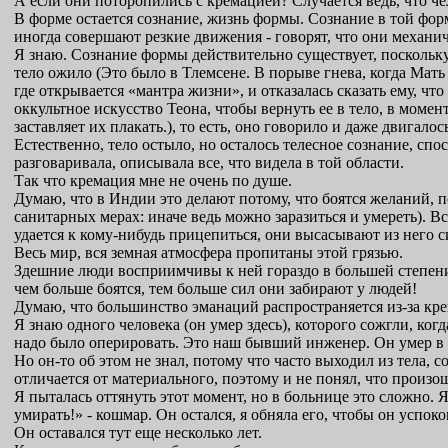
А если они поторопились с кремацией? Случается ведь, что ч
В форме остается сознание, жизнь формы. Сознание в той фо
иногда совершают резкие движения - говорят, что они механичес
Я знаю. Сознание формы действительно существует, поскольку
тело ожило (Этo было в Тлемсене. В порыве гнева, когда Мать
где открывается «мантра жизни», и отказалась сказать ему, чт
оккультное искусство Теона, чтобы вернуть ее в тело, в моме
заставляет их плакать.), то есть, оно говорило и даже двигало
Естественно, тело остыло, но осталось телесное сознание, спо
разговаривала, описывала все, что видела в той области.
Так что кремация мне не очень по душе.
Думаю, что в Индии это делают потому, что боятся желаний,
санитарных мерах: иначе ведь можно заразиться и умереть). В
удается к кому-нибудь прицепиться, они высасывают из него 
Весь мир, вся земная атмосфера пропитаны этой грязью.
Здешние люди восприимчивы к ней гораздо в большей степени,
чем больше боятся, тем больше сил они забирают у людей!
Думаю, что большинство эманаций распространяется из-за крем
Я знаю одного человека (он умер здесь), которого сожгли, ког
надо было оперировать. Это наш бывший инженер. Он умер в б
Но он-то об этом не знал, потому что часто выходил из тела, 
отличается от материального, поэтому и не понял, что произошл
Я пыталась оттянуть этот момент, но в больнице это сложно. Я б
умирать!» - кошмар. Он остался, я обняла его, чтобы он успоко
Он оставался тут еще несколько лет.