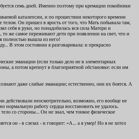
ребуется семь дней. Именно поэтому при кремации покойники
зываемой каталепсии, и по прошествии некоторого времени
е телом. Он пришел в ярость от того, что Мать побывала там,
взял себя в руки, но понадобилась вся сила Матери и
 то же самое переживают дети при появлении на свет, что и
А я полностью вышла из него!
у... В этом состоянии я разговаривала: и прекрасно
еские эманации (если только дело не в элементарных
роны, а потом крепнут в благоприятной обстановке: если им
ознают даже слабые эманации; естественно, они их боятся. А
рачи действовали неосмотрительно, возможно, его вообще не
но нормальную работу сердца восстановить не удалось.
 тело со стороны... Он не знал, чем тонкое физическое
ся он - в слезах - и говорит: «А... а я умер! Но я не хотел