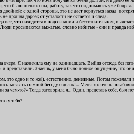
аю в четыре, так что ночь получается очень долгой, и я делю ее 
, что было ночью: сны, работу, так что поднимаюсь уже бодрая.
я двойной: с одной стороны, это не дает вернуться назад, потеря
не прошла даром; от усталости не остается и следа.
а все, что находится в подсознании и бессознательном, вылезае
Люди просыпаются выжатые, словно избитые - они и правда изби
ла вчера. Я назначила ему на одиннадцать. Выйдя отсюда без пят
 и представили. Знаешь, у меня было полное ощущение, что он
м, это одно и то же!), естественно, денежные. Потом пожелали 
ись завязать со мной беседу о делах!... Меня это очень позабави
и за чем-то?» Тогда заговорила я... Один, представь себе, был п
что у тебя?