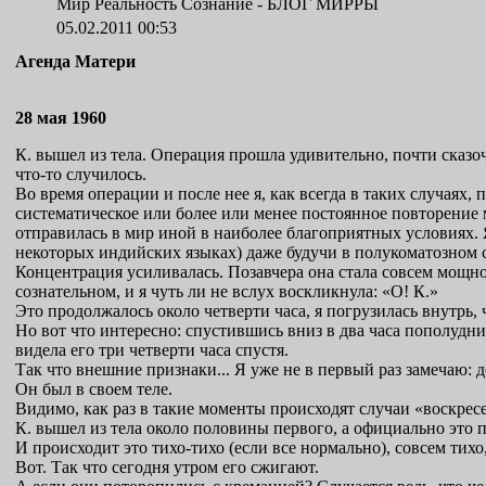
Мир Реальность Сознание -
БЛОГ МИРРЫ
05.02.2011 00:53
Агенда Матери
28 мая 1960
К. вышел из тела. Операция прошла удивительно, почти сказочн
что-то случилось.
Во время операции и после нее я, как всегда в таких случаях,
систематическое или более или менее постоянное повторение м
отправилась в мир иной в наиболее благоприятных условиях. 
некоторых индийских языках) даже будучи в полукоматозном 
Концентрация усиливалась. Позавчера она стала совсем мощной
сознательном, и я чуть ли не вслух воскликнула: «О! К.»
Это продолжалось около четверти часа, я погрузилась внутрь, 
Но вот что интересно: спустившись вниз в два часа пополудни,
видела его три четверти часа спустя.
Так что внешние признаки... Я уже не в первый раз замечаю: 
Он был в своем теле.
Видимо, как раз в такие моменты происходят случаи «воскрес
К. вышел из тела около половины первого, а официально это п
И происходит это тихо-тихо (если все нормально), совсем тихо
Вот. Так что сегодня утром его сжигают.