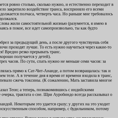
ается ровно столько, сколько нужно, и естественно переходит в
ело закрепило воздействие транса, восприняло его всеми
одолжается полчаса, четверть часа. Но раньше мне требовалось
должался.
 слова жили самостоятельной жизнью (разумеется, я имею в
аясь в покое, все идет самопроизвольно, ты как будто
обрел за предыдущий день, а после другого чувствуешь себя
ночи проходят лучше. То есть нужно научиться через какие-то
я! Вредно резко прерывать транс.
хорошо получается у детей).
рех часов. По сути, спать нужно не меньше семи часов: за
влялась прямо к Сат-Чит-Ананде, а потом возвращалась: так и
м теле. А в течение дня я время от времени входила в транс,
 успевало сжечь токсины. (К сожалению, Мать заставила многое
сказал Теон; а теперь, познакомившись с индийскими
е очерка, трактата о сне. Шри Ауробиндо всегда рассказывал о
нандой. Некоторым это удается сразу; у других на это уходит
я искусственным способом, например, с будильником, потому