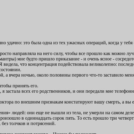
о удачно: это была одна из тех ужасных операций, когда у тебя 
 просто направляла на него силу, чтобы все прошло как можно лу
антры) мне будто пришло приказание - и очень ясное - сосредот
Я видела, что концентрация подействовала великолепно: последн
состоянии.
, а вчера ночью, около половины первого что-то заставило меня 
чтобы принять его.
 я застала всех его родственников, и они передали мне телефонн
доктора по внешним признакам констатируют вашу смерть, а вы е
ения» людей: они еще не вышли из тела, не умерли на самом дел
роизошло в одиннадцать сорок пять. То есть прошло три четверт
, без толчков и потрясений.