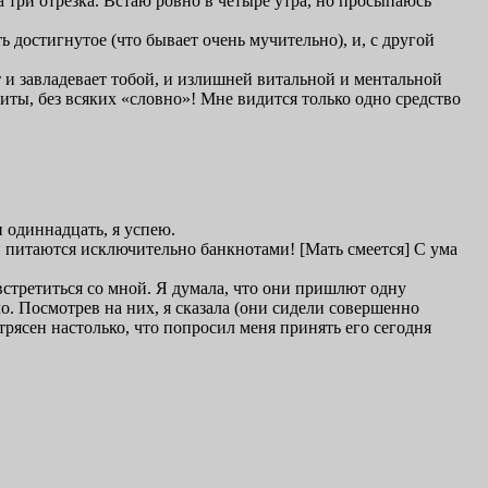
на три отрезка. Встаю ровно в четыре утра, но просыпаюсь
ть достигнутое (что бывает очень мучительно), и, с другой
т и завладевает тобой, и излишней витальной и ментальной
ты, без всяких «словно»! Мне видится только одно средство
и одиннадцать, я успею.
и питаются исключительно банкнотами! [Мать смеется] С ума
встретиться со мной. Я думала, что они пришлют одну
ло. Посмотрев на них, я сказала (они сидели совершенно
отрясен настолько, что попросил меня принять его сегодня