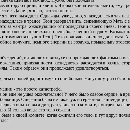
еловека сжигают заживо... Нужно бы подождать.
рме, которую приняли клетки. Чтобы окончательно выйти, ему т
кие. Да нет, я знаю, что это не так.
 я т него выходила. Однажды, уже давно, я находилась в так на
 находилась в трансе, Теон разорвал нить, связывающую Мать с е
о это за мантра. Ужаснувшись от последствий своего гнева, Теон 
нт возвращения происходит очень болезненный нздлом. Возможно,
сь (этому меня научил Теон). Тело поднялось и стало двигаться. 
собное получить немного энергии из воздуха, помаленьку отовсюд
 побуждений, витающих в воздухе и порождающих фантомы и всяч
се желания, привязанности распадаются, расходятся в разные сто
силы. Таким образом они продолжают удовлетворяться.
 чем европейцы, потому что они больше живут внутри себя и ос
ации - это просто катастрофа.
да он еще не ушел окончательно! У него было слабое сердце, а в
ольнице. Операция была не такая уж и серьезная - аппендицит, 
совершал опыты: выходил, разгуливал по комнате, смотрел на свое
о. И только когда его тело сожгли...
ыла в своей комнате, когда сжигали его тело, и тут вдруг появляет
ился.