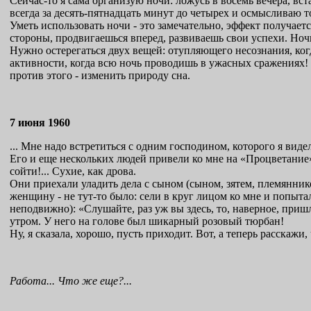
Сейчас-то я сама организую ночи: ложусь в восемь вечера, вст
всегда за десять-пятнадцать минут до четырех и осмысливаю то
Уметь использовать ночи - это замечательно, эффект получаетс
стороны, продвигаешься вперед, развиваешь свои успехи. Ночь 
Нужно остерегаться двух вещей: отупляющего несознания, когд
активности, когда всю ночь проводишь в ужасных сражениях! 
против этого - изменить природу сна.
7 июня 1960
... Мне надо встретиться с одним господином, которого я виде
Его и еще нескольких людей привели ко мне на «Процветание»
сойти!... Сухие, как дрова.
Они приехали уладить дела с сыном (сыном, зятем, племяннико
женщину - не тут-то было: сели в круг лицом ко мне и попытал
неподвижно): «Слушайте, раз уж вы здесь, то, наверное, пришл
утром. У него на голове был шикарный розовый тюрбан!
Ну, я сказала, хорошо, пусть приходит. Вот, а теперь расскажи, 
Работа... Что же еще?...