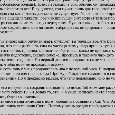
 требовалось больше). Транс переходил в сон: обычно он продолж
ь абсолютно все! В сущности, сон нужен лишь для того, чтобы т
одов сна как таковых для меня не существует: бывает, что сон пр
 я не ощущала тяжести, обычно присущей сну: эффект транса про
нтру (заклинание, молитву) перед сном. Нужно только, чтобы эти
ное воздействие; оно начинает вибрировать, вибрировать... остав
уходишь.
ух видов: один одурманивает, отупляет, ты теряешь все, что при
а, что если разбивать сны на части (к этому надо привыкнуть), 
состоянию, призывать сознание обратно... Только не просыпатьс
ую подготовку, сказать себе: «Я проснусь в такой-то час» (это 
достаточного одного. Но первый должен продолжаться не меньше т
ны, чтобы ночи не проходили даром).
 То есть ночь у меня продолжалась два с половиной часа. Я напра
о пять или шесть лет, когда Шри Ауробиндо еще находился в свое
 сознании). Но я прекрасно видела, что тело недовольно, оно не
а его и научилась сохранять сознание по ночам (об этом мне рас
е могу говорить: «Я делаю то, это...» Лучше написать нечто врод
ие, будто хвастаешься!
истинное назначение сна в йоге - соединить сознание с Сат-Чит-А
стоит, лишь установив Связь. Поэтому очень вредно пробуждатьс