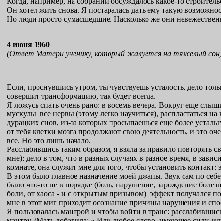
Когда, например, на собрании обсуждалось какое-то строитель
Он хотел жить снова. Я постаралась дать ему такую возможност
Но люди просто сумасшедшие. Насколько же они невежественны
4 июня 1960
(Ответ Матери ученику, который жалуется на тяжелый сон
Если, проснувшись утром, ты чувствуешь усталость, дело тольк
совершит трансформацию, так будет всегда.
Я ложусь спать очень рано: в восемь вечера. Вокруг еще слыш
мускулы, все нервы (этому легко научиться), распластаться на
дурацких снов, из-за которых просыпаешься еще более усталым
от тебя клетки мозга продолжают свою деятельность, и это оч
все. Но это лишь начало.
Расслабившись таким образом, я взяла за правило повторять с
мне): дело в том, что в разных случаях в разное время, в зав
комнате, она служит мне для того, чтобы установить контакт:
В этом было главное назначение моей джапы. Звук сам по себе 
было что-то не в порядке (боль, нарушение, зарождение болезни
боли, от хаоса - и с открытым призывом), эффект получался пот
мне в этот миг приходит осознание причины нарушения и спосо
Я пользовалась мантрой и чтобы войти в транс: расслабившис
мантру. (Мать добавила: « Или любое слово, имеющее силу, и