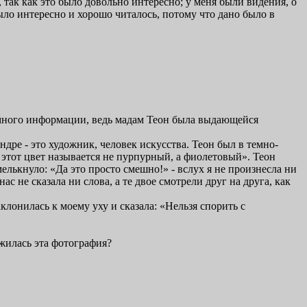
так как это было довольно интересно; у меня были видения, о
ыло интересно и хорошо читалось, потому что дано было в
о много информации, ведь мадам Теон была выдающейся
ндре - это художник, человек искусства. Теон был в темно-
и этот цвет называется не пурпурный, а фиолетовый». Теон
мелькнуло: «Да это просто смешно!» - вслух я не произнесла ни
с не сказала ни слова, а те двое смотрели друг на друга, как
клонилась к моему уху и сказала: «Нельзя спорить с
ужилась эта фотография?