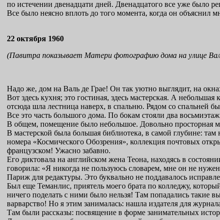
по истечении двенадцати дней. Двенадцатого все уже было ре
Все было неясно вплоть до того момента, когда он объяснил м
22 октября 1960
(Павитра показывает Матери фотографию дома на улице Вал
Надо же, дом на Валь де Грае! Он так уютно выглядит, на окна
Вот здесь кухня; это гостиная, здесь мастерская. А небольшая
отсюда шла лестница наверх, в спальню. Рядом со спальней бы
Все это часть большого дома. По бокам стояли два восьмиэтаж
В общем, помещение было небольшое. Довольно просторная мас
В мастерской была большая библиотека, в самой глубине: там
номера «Космического Обозрения», коллекция почтовых открыт
французском! Ужасно забавно.
Его диктовала на английском жена Теона, находясь в состояни
говорила: «Я никогда не пользуюсь словарем, мне он не нужен
Париж для редактуры. Это буквально не поддавалось исправл
Был еще Теманлис, приятель моего брата по колледжу, который
ничего поделать с ними было нельзя! Там попадались такие вы
варварство! Но я этим занималась: нашла издателя для журнала
Там были рассказы: посвящение в форме занимательных истори