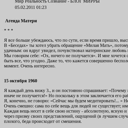
Мир Реальность Сознание -
БЛОГ МИРРЫ
05.02.2011 01:23
Агенда Матери
* * *
Я все больше убеждаюсь, что по сути, если время пришло, выс
В «Беседах» ты хотел убрать обращение «Милая Мать», потом
удачным: он вдруг увидел, почувствовал материнские любовь 
Мы говорим себе: «Ох, ничего не получается». И мне хочется с
быть все, что угодно. Даже то, что кажется совершенно беспо
момент. Очень интересно.
15 октября 1960
Я каждый день вижу 3., и он постоянно спрашивает: «Почему вы
иначе не получается!» Но поскольку в этом заключается его ра
Я, конечно, не говорю: «Сейчас мы будем медитировать!... » Н
Очень смешно: сама по себе вещь для людей не существует; им
Каждая вещь несет в себе свою истину - абсолютную, ясную и
через призму своих представлений, ощущений (в лучшем случае
плохого, беда происходит от смешения.