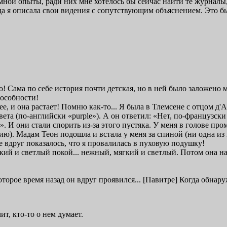
ой опыты, ради них мне хотелось бы сейчас найти те журналы, 
гда я описала свои видения с сопутствующим объяснением. Это б
но! Сама по себе история почти детская, но в ней было заложен
особности!
е, и она растает! Помню как-то... Я была в Тлемсене с отцом д'А
вета (по-английски «purple»). А он ответил: «Нет, по-французск
. И они стали спорить из-за этого пустяка. У меня в голове про
ю). Мадам Теон подошла и встала у меня за спиной (ни одна из на
е вдруг показалось, что я провалилась в пуховую подушку!
гкий и светлый покой... нежный, мягкий и светлый. Потом она на
которое время назад он вдруг проявился... [Павитре] Когда обнар
т, кто-то о нем думает.