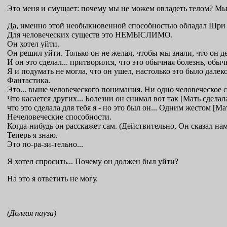
Это меня и смущает: почему мы не можем овладеть телом? Мы
Да, именно этой необыкновенной способностью обладал Шри Ау
Для человеческих существ это НЕМЫСЛИМО.
Он хотел уйти.
Он решил уйти. Только он не желал, чтобы мы знали, что он дел
И он это сделал... притворился, что это обычная болезнь, обыч
Я и подумать не могла, что он ушел, настолько это было далеко 
Фантастика.
Это... выше человеческого понимания. Ни одно человеческое 
Что касается других... Болезни он снимал вот так [Мать сделал
что это сделала для тебя я - но это был он... Одним жестом [М
Нечеловеческие способности.
Когда-нибудь он расскажет сам. (Действительно, Он сказал н
Теперь я знаю.
Это по-ра-зи-тельно...
Я хотел спросить... Почему он должен был уйти?
На это я ответить не могу.
(Долгая пауза)