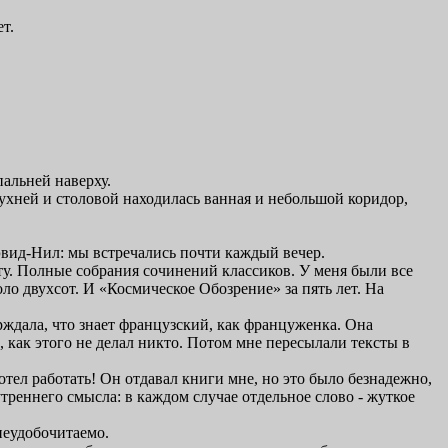
т.
пальней наверху.
 кухней и столовой находилась ванная и небольшой коридор,
эвид-Нил: мы встречались почти каждый вечер.
ту. Полные собрания сочинений классиков. У меня были все
ло двухсот. И «Космическое Обозрение» за пять лет. На
рждала, что знает французский, как француженка. Она
, как этого не делал никто. Потом мне пересылали тексты в
тел работать! Он отдавал книги мне, но это было безнадежно,
треннего смысла: в каждом случае отдельное слово - жуткое
неудобочитаемо.