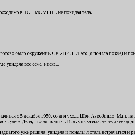
 необходимо в ТОТ МОМЕНТ, не покидая тела...
е готово было окружение. Он УВИДЕЛ это (я поняла позже) и поня
да увидела все сама, иначе...
(начиная с 5 декабря 1950, со дня ухода Шри Ауробиндо, Мать на
ась судьба Дела, чтобы понять... Вслух я сказала: через двенадц
надцатого уже решила, увидела и поняла) я стала встречаться и 