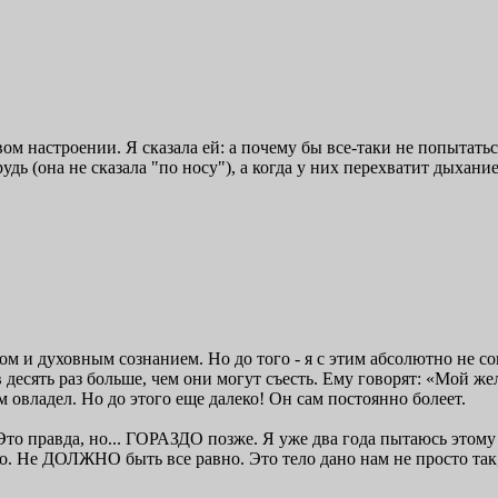
оевом настроении. Я сказала ей: а почему бы все-таки не попытать
дь (она не сказала "по носу"), а когда у них перехватит дыхание
м и духовным сознанием. Но до того - я с этим абсолютно не со
 десять раз больше, чем они могут съесть. Ему говорят: «Мой же
 овладел. Но до этого еще далеко! Он сам постоянно болеет.
Это правда, но... ГОРАЗДО позже. Я уже два года пытаюсь этому н
тво. Не ДОЛЖНО быть все равно. Это тело дано нам не просто так