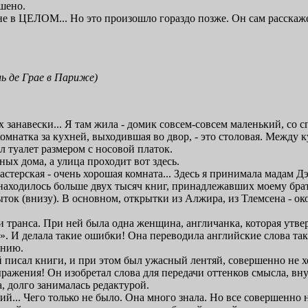
шено.
не в ЦЕЛОМ... Но это произошло гораздо позже. Он сам расскаже
ь де Грае в Париже)
х занавески... Я там жила - домик совсем-совсем маленький, со с
 комнатка за кухней, выходившая во двор, - это столовая. Между
л туалет размером с носовой платок.
ных дома, а улица проходит вот здесь.
терская - очень хорошая комната... Здесь я принимала мадам Д
 находилось больше двух тысяч книг, принадлежавших моему бра
ок (внизу). В основном, открытки из Алжира, из Тлемсена - око
и транса. При ней была одна женщина, англичанка, которая утве
». И делала такие ошибки! Она переводила английские слова так
ению.
 писал книги, и при этом был ужасный лентяй, совершенно не хо
ражения! Он изобретал слова для передачи оттенков смысла, вну
, долго занималась редактурой.
й... Чего только не было. Она много знала. Но все совершенно 