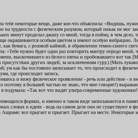
 тебе некоторые вещи, даже кое-что объяснила: «Видишь, нужно д
не на трудности с физическим разумом, который никак не мог за
ьких минут проделал джапу со мной, тогда я пойму, в чем дело, 
 вещи окрашиваются особым цветом и имеют особую вибрацию. Лю
ное, как бумага, с розовой каймой, в обрамлении темно-синего све
ла: «Тебе нужно будет один раз повторить мантру передо мной, чт
амени, выскочившего из белого пятна и пробежавшего вот так [Мат
в присутствии других людей, за исключениям гуру.) [Мать лукаво
ой; ум как бы постоянно записывает то, что происходит в физичес
ума, где происходит запись.
нимаюсь и вижу физическое проявление - речь или действие - и в
 поэтому я большей частью не знаю, что мне говорят!) выражают
, я подумала: «Так вот что видят ультра-современные художники
еняющихся формах, и именно в таком виде записываются в памяти
чных словах и идеях - ведь на самом деле они не существуют в
в Ашраме: все прыгает и прыгает. Прыгает на месте. Некоторые