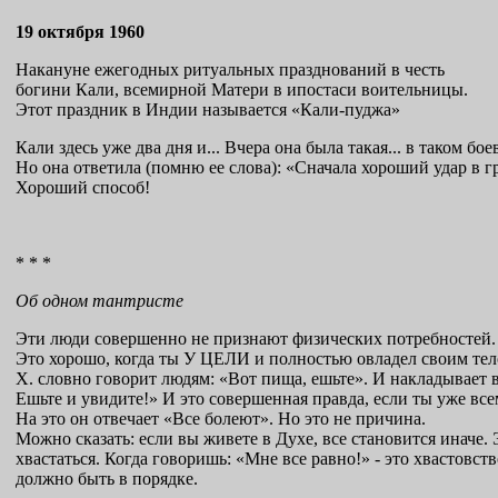
19 октября 1960
Накануне ежегодных ритуальных празднований в честь
богини Кали, всемирной Матери в ипостаси воительницы.
Этот праздник в Индии называется «Кали-пуджа»
Кали здесь уже два дня и... Вчера она была такая... в таком б
Но она ответила (помню ее слова): «Сначала хороший удар в гру
Хороший способ!
* * *
Об одном тантристе
Эти люди совершенно не признают физических потребностей.
Это хорошо, когда ты У ЦЕЛИ и полностью овладел своим тело
X. словно говорит людям: «Вот пища, ешьте». И накладывает в
Ешьте и увидите!» И это совершенная правда, если ты уже всем
На это он отвечает «Все болеют». Но это не причина.
Можно сказать: если вы живете в Духе, все становится иначе. 
хвастаться. Когда говоришь: «Мне все равно!» - это хвастовс
должно быть в порядке.