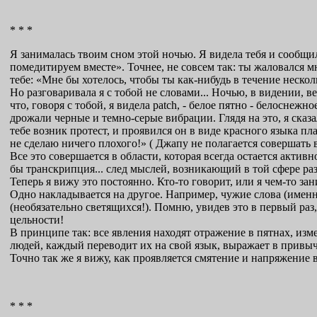
* * *
Я занималась твоим сном этой ночью. Я видела тебя и сообщила
помедитируем вместе». Точнее, не совсем так: ты жаловался м
тебе: «Мне бы хотелось, чтобы ты как-нибудь в течение нескол
Но разговаривала я с тобой не словами... Ночью, в видении,
что, говоря с тобой, я видела patch, - белое пятно - белоснеж
дрожали черные и темно-серые вибрации. Глядя на это, я сказа
тебе возник протест, и проявился он в виде красного языка пл
не сделаю ничего плохого!» ( Джапу не полагается совершать 
Все это совершается в области, которая всегда остается активн
бы транскрипция... след мыслей, возникающий в той сфере раз
Теперь я вижу это постоянно. Кто-то говорит, или я чем-то за
Одно накладывается на другое. Например, чужие слова (именно
(необязательно светящихся!). Помню, увидев это в первый раз
цельности!
В принципе так: все явления находят отражение в пятнах, изм
людей, каждый переводит их на свой язык, выражает в привы
Точно так же я вижу, как проявляется смятение и напряжение 
* * *