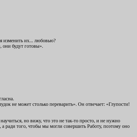
ся изменить их... любовью?
, они будут готовы».
гласна.
лудок не может столько переварить». Он отвечает: «Глупости!
аучиться, но вижу, что это не так-то просто, и не нужно
, а ради того, чтобы мы могли совершить Работу, поэтому оно