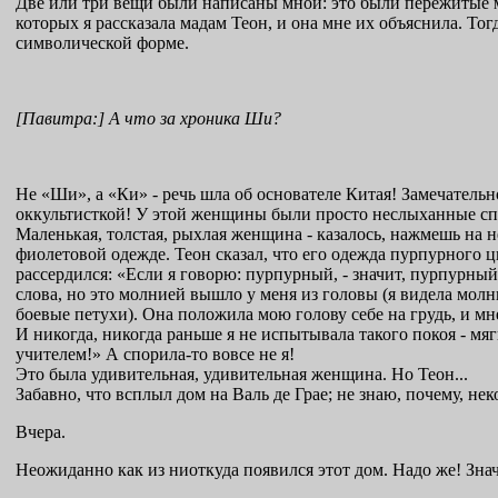
Две или три вещи были написаны мной: это были пережитые мн
которых я рассказала мадам Теон, и она мне их объяснила. То
символической форме.
[Павитра:] А что за хроника Ши?
Не «Ши», а «Ки» - речь шла об основателе Китая! Замечатель
оккультисткой! У этой женщины были просто неслыханные сп
Маленькая, толстая, рыхлая женщина - казалось, нажмешь на не
фиолетовой одежде. Теон сказал, что его одежда пурпурного ц
рассердился: «Если я говорю: пурпурный, - значит, пурпурный»
слова, но это молнией вышло у меня из головы (я видела молни
боевые петухи). Она положила мою голову себе на грудь, и мн
И никогда, никогда раньше я не испытывала такого покоя - мя
учителем!» А спорила-то вовсе не я!
Это была удивительная, удивительная женщина. Но Теон...
Забавно, что всплыл дом на Валь де Грае; не знаю, почему, не
Вчера.
Неожиданно как из ниоткуда появился этот дом. Надо же! Значи