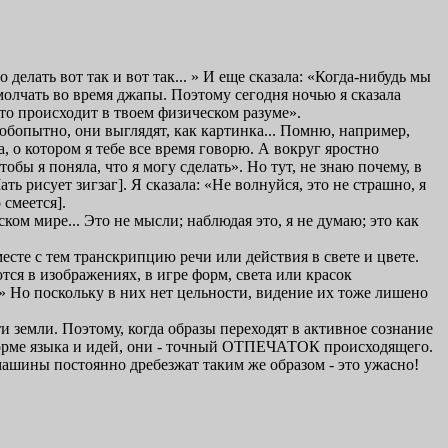
елать вот так и вот так... » И еще сказала: «Когда-нибудь мы
молчать во время джапы. Поэтому сегодня ночью я сказала
что происходит в твоем физическом разуме».
бопытно, они выглядят, как картинка... Помню, например,
та, о котором я тебе все время говорю. А вокруг яростно
обы я поняла, что я могу сделать». Но тут, не знаю почему, в
ь рисует зигзаг]. Я сказала: «Не волнуйся, это не страшно, я
 смеется].
ком мире... Это не мысли; наблюдая это, я не думаю; это как
месте с тем транскрипцию речи или действия в свете и цвете.
ся в изображениях, в игре форм, света или красок
!» Но поскольку в них нет цельности, видение их тоже лишено
 земли. Поэтому, когда образы переходят в активное сознание
 форме языка и идей, они - точный ОТПЕЧАТОК происходящего.
 машины постоянно дребезжат таким же образом - это ужасно!