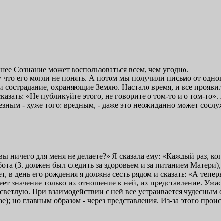
шее Сознание может воспользоваться всем, чем угодно.
у что его могли не понять. А потом мы получили письмо от одн
и сострадание, охраняющие Землю. Настало время, и все проявил
казать: «Не публикуйте этого, не говорите о том-то и о том-то»
лезным - хуже того: вредным, - даже это неожиданно может сосл
 ничего для меня не делаете?» Я сказала ему: «Каждый раз, ког
бота (3. должен был следить за здоровьем и за питанием Матери)
ет, в день его рождения я должна сесть рядом и сказать: «А тепе
еет значение только их отношение к ней, их представление. Ужас
 светлую. При взаимодействии с ней все устраивается чудесным 
); но главным образом - через представления. Из-за этого проис