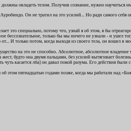
 должны овладеть телом. Получив сознание, нужно научиться им
робиндо. Он не тратил на это усилий... Но ради самого себя он
ает это специально, потому что, узнай я об этом, я бы отреагиро
ное бессознательное, только бы мы ничего не узнали - и ушел тог
от... И только потом, когда выходя из своего тела, он вошел в мо
существо на это не способно. Абсолютное, абсолютное владение 
а жест, будто она двумя пальцами, без усилий вытягивает болезнь 
ать чуть касается лба] он давал покой разума. Его действия были 
ам об этом пятнадцатью годами позже, когда мы работали над «Б